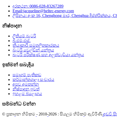
දුරකථන: 0086-028-83267289
Email:jacqueline@heltec-energy.com
ලිපිනය: අංක 16, Chenghong පාර, Chenghua දිස්ත්රික්කය, C
නිෂ්පාදන
ලිතියම් බැටරි
බී.එම්.එස්.
ක්‍රියාකාරී සමතුලිතකාරකය
බැටරි වෙල්ඩින් යන්ත්‍රය
බැටරි පරීක්ෂණ සහ අලුත්වැඩියා යන්ත්‍රය
ඉක්මන් සබැඳිය
සමාගම් පැතිකඩ
කර්මාන්තශාලා සංචාරය
අපව අමතන්න
නිෂ්පාදන පුවත්
ඉහළම බ්ලොගය
සම්බන්ධ වන්න
© ප්‍රකාශන හිමිකම - 2010-2026 : සියලුම හිමිකම් ඇවිරිණි.
අඩවි ස