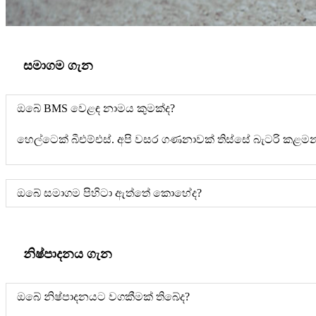
සමාගම ගැන
ඔබේ BMS වෙළඳ නාමය කුමක්ද?
හෙල්ටෙක් බීඑම්එස්. අපි වසර ගණනාවක් තිස්සේ බැටරි කළ
ඔබේ සමාගම පිහිටා ඇත්තේ කොහේද?
නිෂ්පාදනය ගැන
ඔබේ නිෂ්පාදනයට වගකීමක් තිබේද?