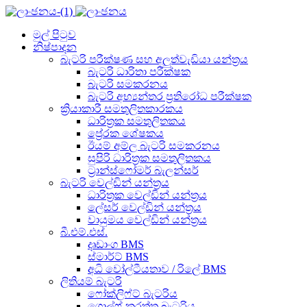
මුල් පිටුව
නිෂ්පාදන
බැටරි පරීක්ෂණ සහ අලුත්වැඩියා යන්ත්‍රය
බැටරි ධාරිතා පරීක්ෂක
බැටරි සමකරනය
බැටරි අභ්‍යන්තර ප්‍රතිරෝධ පරීක්ෂක
ක්‍රියාකාරී සමතුලිතකාරකය
ධාරිත්‍රක සමතුලිතකය
ප්‍රේරක ශේෂකය
ඊයම් අම්ල බැටරි සමකරනය
සුපිරි ධාරිත්‍රක සමතුලිතකය
ට්‍රාන්ස්ෆෝමර් බැලන්සර්
බැටරි වෙල්ඩින් යන්ත්‍රය
ධාරිත්‍රක වෙල්ඩින් යන්ත්‍රය
ලේසර් වෙල්ඩින් යන්ත්‍රය
වායුමය වෙල්ඩින් යන්ත්‍රය
බී.එම්.එස්.
දෘඩාංග BMS
ස්මාර්ට් BMS
අධි වෝල්ටීයතාව / රිලේ BMS
ලිතියම් බැටරි
ෆෝක්ලිෆ්ට් බැටරිය
ගොල්ෆ් කරත්ත බැටරිය