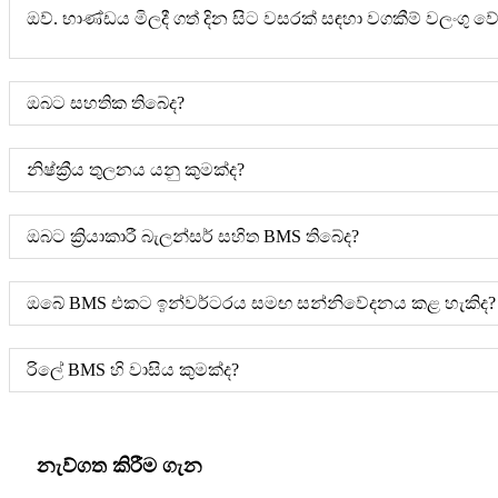
ඔව්. භාණ්ඩය මිලදී ගත් දින සිට වසරක් සඳහා වගකීම් වලංගු වේ
ඔබට සහතික තිබේද?
නිෂ්ක්‍රීය තුලනය යනු කුමක්ද?
ඔබට ක්‍රියාකාරී බැලන්සර් සහිත BMS තිබේද?
ඔබේ BMS එකට ඉන්වර්ටරය සමඟ සන්නිවේදනය කළ හැකිද?
රිලේ BMS හි වාසිය කුමක්ද?
නැව්ගත කිරීම ගැන