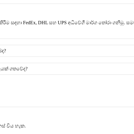
ිරීම සඳහා FedEx, DHL සහ UPS අධිවේගී මාර්ග තෝරා ගනිමු. සම
ේද?
ලයක් ගතවේද?
ස් විය හැක.