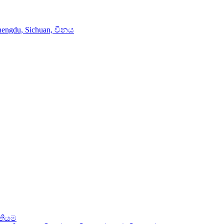
hengdu, Sichuan, චීනය
ිතියම