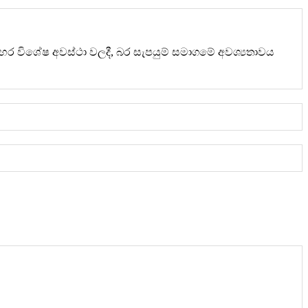
හර විශේෂ අවස්ථා වලදී, බර සැපයුම් සමාගමේ අවශ්‍යතාවය