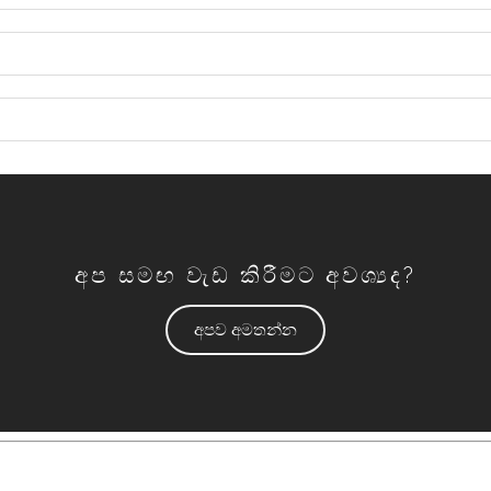
අප සමඟ වැඩ කිරීමට අවශ්‍යද?
අපව අමතන්න