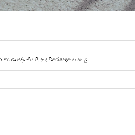
මනාකරණ පද්ධතිය පිළිබඳ විශේෂඥයෝ වෙමු.