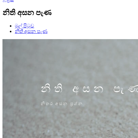
නිති අසන පැණ
මුල් පිටුව
නිති අසන පැණ
නිති අසන පැ
නිතර අසන ප්‍රශ්න