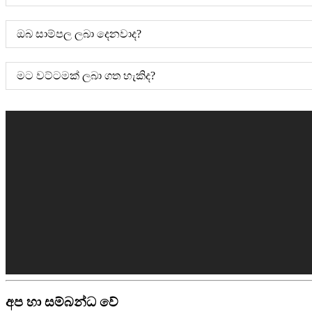
ඔබ සාම්පල ලබා දෙනවාද?
මට වට්ටමක් ලබා ගත හැකිද?
අප හා සම්බන්ධ වේ