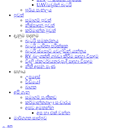
UAV/ඩ්‍රෝන් බැටරි
සූර්ය පැනලය
පුවත්
සමාගම් පුවත්
නිෂ්පාදන පුවත්
කර්මාන්ත පුවත්
දැනුම පදනම
බැටරි සමකරනය
බැටරි ධාරිතා පරීක්ෂක
බැටරි ස්පොට් වෙල්ඩින් යන්ත්‍රය
RV බලශක්ති ගබඩා කිරීම සඳහා විසඳුම
විදුලි ස්කූටර්/යතුරුපැදි සඳහා විසඳුම
නිති අසන පැණ
සහාය
උපදෙස්
වීඩියෝ
බාගත
අපි ගැන
සමාගම් පැතිකඩ
කර්මාන්තශාලා සංචාරය
අපව අමතන්න
අප හා එක් වන්න
මාර්ගගත සාප්පුව
ඉංග්‍රීසි