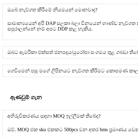
ඔබේ නැව්ගත කිරීමේ නියමයන් මොනවාද?
සාමාන්‍යයෙන් අපි DAP සලකා බලා චීනයෙන් භාණ්ඩ නැව්ගත ක
සපුරාලන්නේ නම් අපට DDP කළ හැකිය.
ඔබට ඇමරිකා එක්සත් ජනපදය/යුරෝපා සංගමය තුළ ගබඩා තිබ
ගෙවීමෙන් පසු මගේ ලිපිනයට නැව්ගත කිරීමට කොපමණ කා
ඇණවුම් ගැන
අභිරුචිකරණය සඳහා MOQ ඉල්ලීමක් තිබේද?
ඔව්. MOQ එක sku එකකට 500pcs වන අතර bms ප්‍රමාණය වෙන